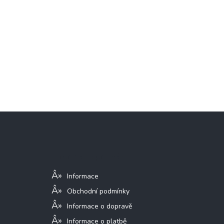
Z
á
p
a
Informace pro vás
t
í
Informace
Obchodní podmínky
Informace o dopravě
Informace o platbě