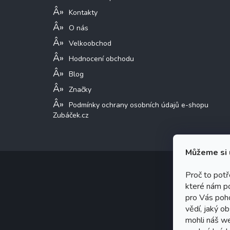
Kontakty
O nás
Velkoobchod
Hodnocení obchodu
Blog
Značky
Podmínky ochrany osobních údajů e-shopu
Zubáček.cz
Můžeme si 
Proč to pot
které nám p
Copy
pro Vás poho
Graf
vědí, jaký o
mohli náš w