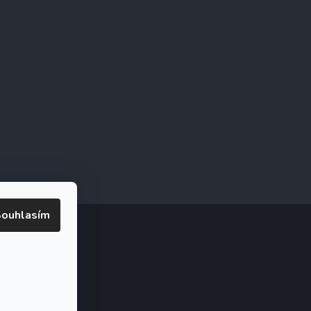
ouhlasím
ookies
ak.cz
.