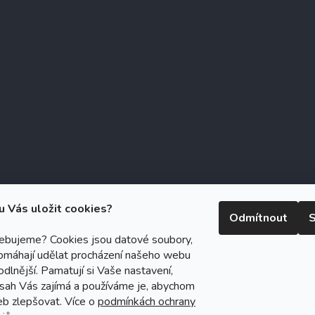
u Vás uložit cookies?
Odmítnout
S
řebujeme? Cookies jsou datové soubory,
omáhají udělat procházení našeho webu
right 2026
Zubáček.cz
. Všechna práva vyhrazena.
Upravit nastavení c
dlnější. Pamatují si Vaše nastavení,
ický návrh vytvořil a na Shoptet implementoval
Tomáš Hlad
&
Shoptet
bsah Vás zajímá a používáme je, abychom
eb zlepšovat. Více o
podmínkách ochrany
Vytvořil Shoptet