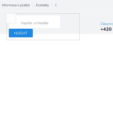
Informace o platbě
Kontakty
O nás
Velkoobchod
Hodnocení
Zákazni
+420 
HLEDAT