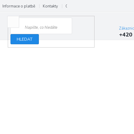
Informace o platbě
Kontakty
O nás
Velkoobchod
Hodnocení
Zákazni
+420 
HLEDAT