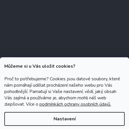
Můžeme si u Vás uložit cookies?
Proč to potřebujeme? Cookies jsou datové soubory, které
nám pomáhají udělat procházení našeho webu pro Vás
Copyright 2026
Zubáček.cz
. Všechna práva vyhrazena.
Upravit
pohodlnější. Pamatují si Vaše nastavení, vědí, jaký obsah
nastavení cookies
Vás zajímá a používáme je, abychom mohli náš web
zlepšovat. Více o
podmínkách ochrany osobních údajů.
Grafický návrh vytvořil a na Shoptet implementoval
Tomáš Hlad
&
Shoptetak.cz
.
Nastavení
Vytvořil Shoptet