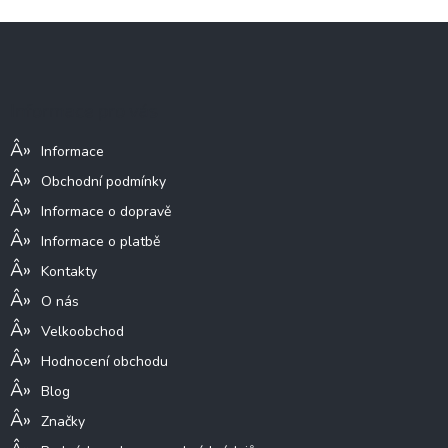
Z
á
p
a
Informace pro vás
t
í
Informace
Obchodní podmínky
Informace o dopravě
Informace o platbě
Kontakty
O nás
Velkoobchod
Hodnocení obchodu
Blog
Značky