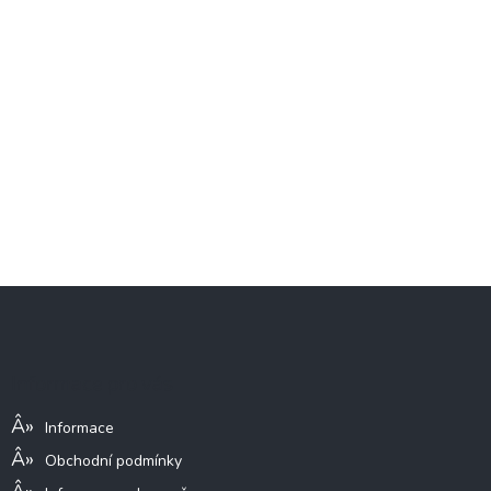
Z
á
p
a
Informace pro vás
t
í
Informace
Obchodní podmínky