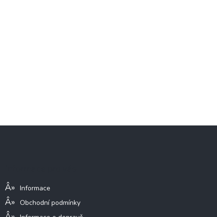
Z
á
p
a
Informace pro vás
t
í
Informace
Obchodní podmínky