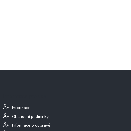
Z
á
p
a
Informace pro vás
t
í
Informace
Obchodní podmínky
Informace o dopravě