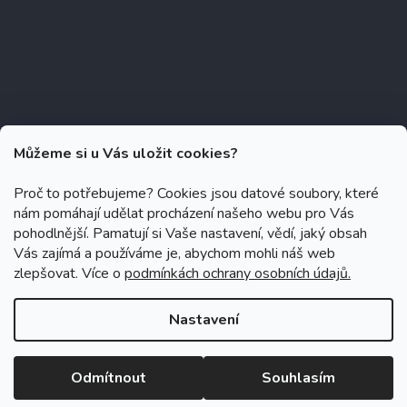
Můžeme si u Vás uložit cookies?
Proč to potřebujeme? Cookies jsou datové soubory, které
nám pomáhají udělat procházení našeho webu pro Vás
Copyright 2026
Zubáček.cz
. Všechna práva vyhrazena.
Upravit
pohodlnější. Pamatují si Vaše nastavení, vědí, jaký obsah
nastavení cookies
Vás zajímá a používáme je, abychom mohli náš web
zlepšovat. Více o
podmínkách ochrany osobních údajů.
Grafický návrh vytvořil a na Shoptet implementoval
Tomáš Hlad
&
Shoptetak.cz
.
Nastavení
Vytvořil Shoptet
Odmítnout
Souhlasím