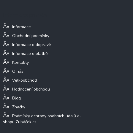
p
a
Informace pro vás
t
í
Informace
Obchodní podmínky
Informace o dopravě
Informace o platbě
Kontakty
O nás
Velkoobchod
Hodnocení obchodu
Blog
Značky
Podmínky ochrany osobních údajů e-
shopu Zubáček.cz