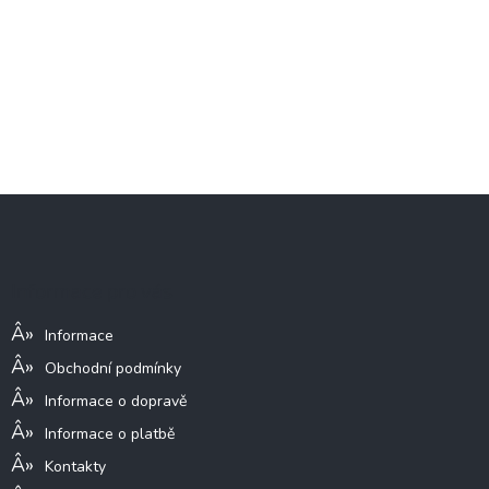
Z
á
p
a
Informace pro vás
t
í
Informace
Obchodní podmínky
Informace o dopravě
Informace o platbě
Kontakty