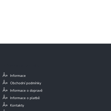
Z
á
p
a
Informace pro vás
t
í
Informace
Obchodní podmínky
Informace o dopravě
Informace o platbě
Kontakty