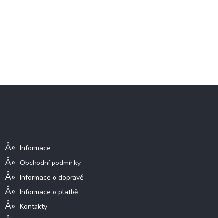
Z
á
p
a
Informace pro vás
t
í
Informace
Obchodní podmínky
Informace o dopravě
Informace o platbě
Kontakty