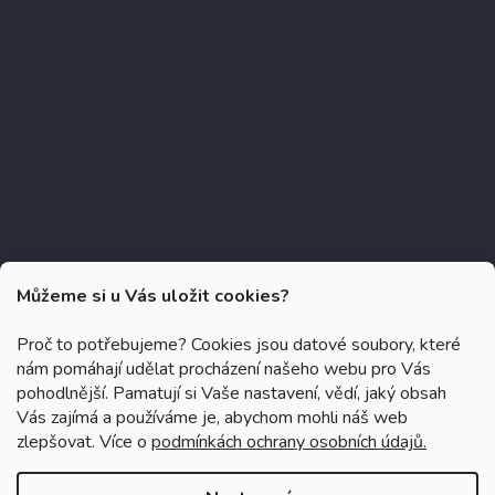
Můžeme si u Vás uložit cookies?
Proč to potřebujeme? Cookies jsou datové soubory, které
nám pomáhají udělat procházení našeho webu pro Vás
Copyright 2026
Zubáček.cz
. Všechna práva vyhrazena.
Upravit
pohodlnější. Pamatují si Vaše nastavení, vědí, jaký obsah
nastavení cookies
Vás zajímá a používáme je, abychom mohli náš web
zlepšovat. Více o
podmínkách ochrany osobních údajů.
Grafický návrh vytvořil a na Shoptet implementoval
Tomáš Hlad
&
Shoptetak.cz
.