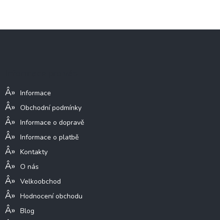
Z
á
p
a
Informace pro vás
t
í
Informace
Obchodní podmínky
Informace o dopravě
Informace o platbě
Kontakty
O nás
Velkoobchod
Hodnocení obchodu
Blog