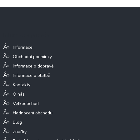
Z
á
p
a
Informace pro vás
t
í
Informace
Obchodní podmínky
Informace o dopravě
Informace o platbě
Kontakty
O nás
Velkoobchod
Hodnocení obchodu
Blog
Značky