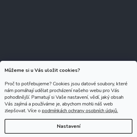
Můžeme si u Vás uložit cookies?
Proč to potřebujeme? Cookies jsou datové soubory, které
nám pomáhají udělat procházení našeho webu pro Vás
Copyright 2026
Zubáček.cz
. Všechna práva vyhrazena.
Upravit
pohodlnější. Pamatují si Vaše nastavení, vědí, jaký obsah
nastavení cookies
Vás zajímá a používáme je, abychom mohli náš web
zlepšovat. Více o
podmínkách ochrany osobních údajů.
Grafický návrh vytvořil a na Shoptet implementoval
Tomáš Hlad
&
Shoptetak.cz
.
Nastavení
Vytvořil Shoptet