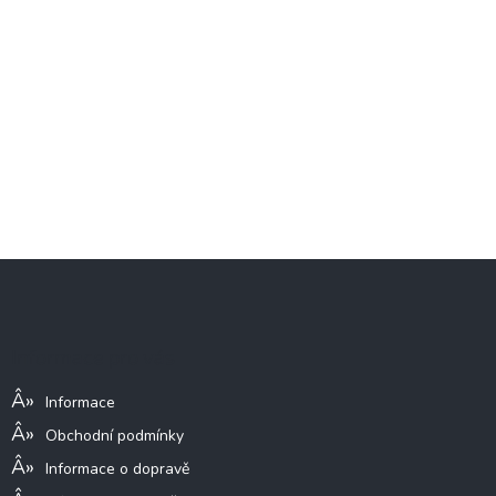
Z
á
p
a
Informace pro vás
t
í
Informace
Obchodní podmínky
Informace o dopravě