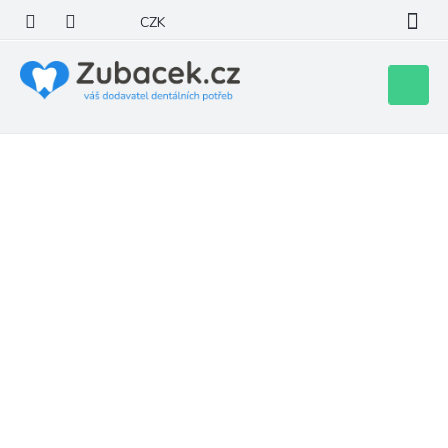
Přejít
CZK
na
obsah
Nákupní
košík