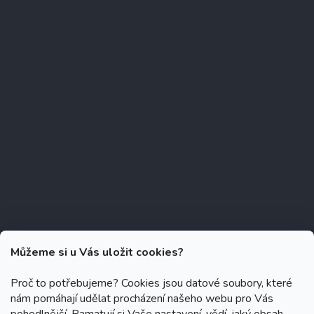
Můžeme si u Vás uložit cookies?
Proč to potřebujeme? Cookies jsou datové soubory, které
nám pomáhají udělat procházení našeho webu pro Vás
Copyright 2026
Zubáček.cz
. Všechna práva vyhrazena.
Upravit