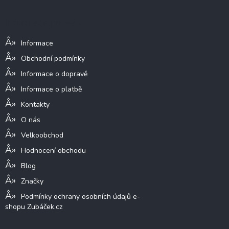
p
a
Informace pro vás
t
í
Informace
Obchodní podmínky
Informace o dopravě
Informace o platbě
Kontakty
O nás
Velkoobchod
Hodnocení obchodu
Blog
Značky
Podmínky ochrany osobních údajů e-
shopu Zubáček.cz