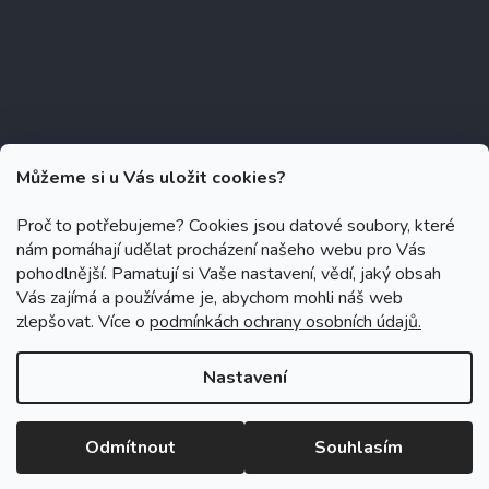
Můžeme si u Vás uložit cookies?
Proč to potřebujeme? Cookies jsou datové soubory, které
nám pomáhají udělat procházení našeho webu pro Vás
Copyright 2026
Zubáček.cz
. Všechna práva vyhrazena.
Upravit
pohodlnější. Pamatují si Vaše nastavení, vědí, jaký obsah
nastavení cookies
Vás zajímá a používáme je, abychom mohli náš web
zlepšovat. Více o
podmínkách ochrany osobních údajů.
Grafický návrh vytvořil a na Shoptet implementoval
Tomáš Hlad
&
Shoptetak.cz
.
Nastavení
Vytvořil Shoptet
Odmítnout
Souhlasím