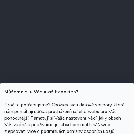
Můžeme si u Vás uložit cookies?
Proč to potřebujeme? Cookies jsou datové soubory, které
nám pomáhají udělat procházení našeho webu pro Vás
Copyright 2026
Zubáček.cz
. Všechna práva vyhrazena.
Upravit
pohodlnější. Pamatují si Vaše nastavení, vědí, jaký obsah
nastavení cookies
Vás zajímá a používáme je, abychom mohli náš web
zlepšovat. Více o
podmínkách ochrany osobních údajů.
Grafický návrh vytvořil a na Shoptet implementoval
Tomáš Hlad
&