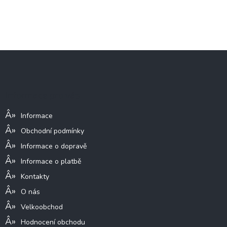
Z
á
p
a
Informace pro vás
t
í
Informace
Obchodní podmínky
Informace o dopravě
Informace o platbě
Kontakty
O nás
Velkoobchod
Hodnocení obchodu