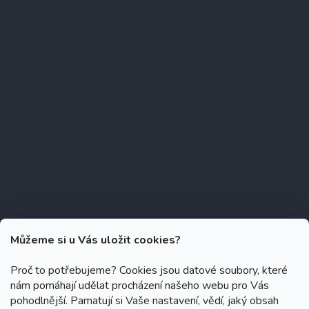
Můžeme si u Vás uložit cookies?
Proč to potřebujeme? Cookies jsou datové soubory, které
nám pomáhají udělat procházení našeho webu pro Vás
Copyright 2026
Zubáček.cz
. Všechna práva vyhrazena.
Upravit
pohodlnější. Pamatují si Vaše nastavení, vědí, jaký obsah
nastavení cookies