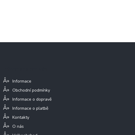
Z
á
p
a
Informace pro vás
t
í
Informace
Obchodní podmínky
Informace o dopravě
Informace o platbě
Kontakty
O nás