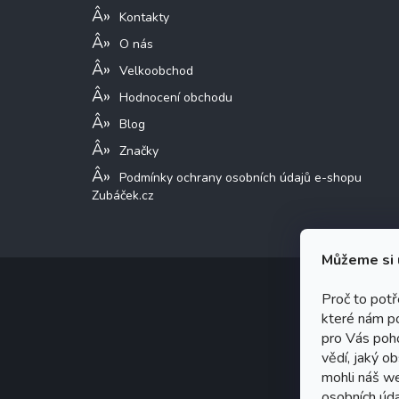
Kontakty
O nás
Velkoobchod
Hodnocení obchodu
Blog
Značky
Podmínky ochrany osobních údajů e-shopu
Zubáček.cz
Můžeme si 
Proč to pot
které nám p
Copy
pro Vás poho
Graf
vědí, jaký o
mohli náš w
osobních úda