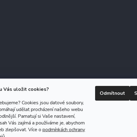
u Vás uložit cookies?
Odmítnout
S
řebujeme? Cookies jsou datové soubory,
omáhají udělat procházení našeho webu
right 2026
Zubáček.cz
. Všechna práva vyhrazena.
Upravit nastavení c
dlnější. Pamatují si Vaše nastavení,
ický návrh vytvořil a na Shoptet implementoval
Tomáš Hlad
&
Shoptet
bsah Vás zajímá a používáme je, abychom
eb zlepšovat. Více o
podmínkách ochrany
Vytvořil Shoptet
jů.