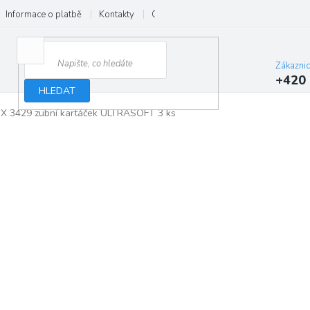
Informace o platbě
Kontakty
O nás
Velkoobchod
Hodnocení
Zákazni
+420 
HLEDAT
X 3429 zubní kartáček ULTRASOFT 3 ks