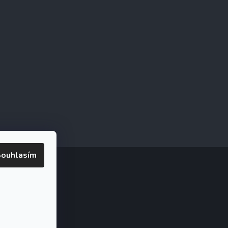
ouhlasím
ookies
ak.cz
.