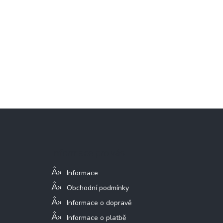
Z
á
p
a
Informace pro vás
t
í
Informace
Obchodní podmínky
Informace o dopravě
Informace o platbě