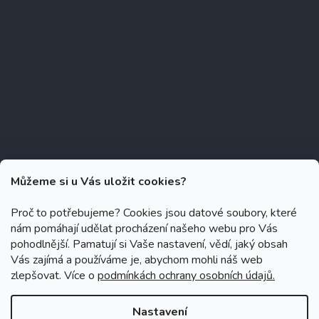
Můžeme si u Vás uložit cookies?
Proč to potřebujeme? Cookies jsou datové soubory, které
nám pomáhají udělat procházení našeho webu pro Vás
Copyright 2026
Zubáček.cz
. Všechna práva vyhrazena.
Upravit
pohodlnější. Pamatují si Vaše nastavení, vědí, jaký obsah
nastavení cookies
Vás zajímá a používáme je, abychom mohli náš web
zlepšovat. Více o
podmínkách ochrany osobních údajů.
Grafický návrh vytvořil a na Shoptet implementoval
Tomáš Hlad
&
Shoptetak.cz
.
Nastavení