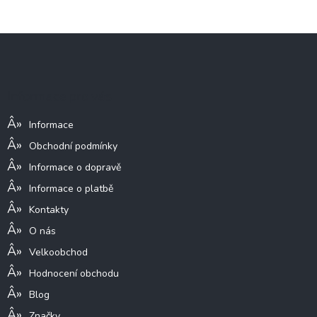
Z
á
p
a
Informace pro vás
t
í
Informace
Obchodní podmínky
Informace o dopravě
Informace o platbě
Kontakty
O nás
Velkoobchod
Hodnocení obchodu
Blog
Značky