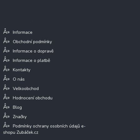
á
p
a
Informace pro vás
t
í
Informace
Obchodní podmínky
Informace o dopravě
Informace o platbě
Kontakty
O nás
Velkoobchod
Hodnocení obchodu
Blog
Značky
Podmínky ochrany osobních údajů e-
shopu Zubáček.cz