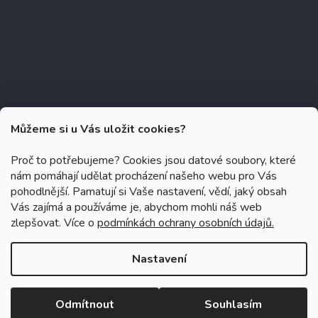
Můžeme si u Vás uložit cookies?
Proč to potřebujeme? Cookies jsou datové soubory, které
nám pomáhají udělat procházení našeho webu pro Vás
Copyright 2026
Zubáček.cz
. Všechna práva vyhrazena.
Upravit
pohodlnější. Pamatují si Vaše nastavení, vědí, jaký obsah
nastavení cookies
Vás zajímá a používáme je, abychom mohli náš web
zlepšovat. Více o
podmínkách ochrany osobních údajů.
Grafický návrh vytvořil a na Shoptet implementoval
Tomáš Hlad
&
Shoptetak.cz
.
Nastavení
Vytvořil Shoptet
Odmítnout
Souhlasím