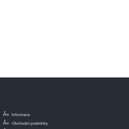
Z
á
p
a
Informace pro vás
t
í
Informace
Obchodní podmínky