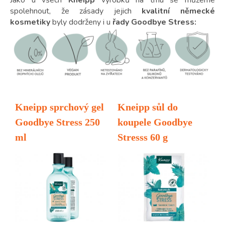
Jako u všech
Kneipp
výrobků na trhu se můžeme
spolehnout, že zásady jejich
kvalitní německé
kosmetiky
byly dodrženy i u
řady Goodbye Stress: