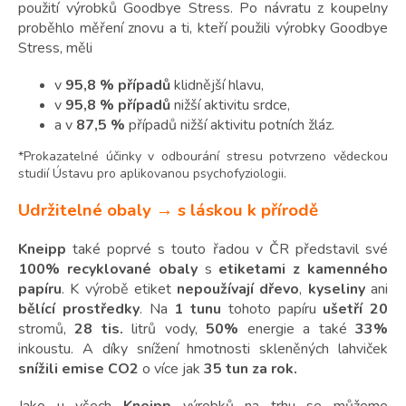
použití výrobků Goodbye Stress. Po návratu z koupelny
proběhlo měření znovu a ti, kteří použili výrobky Goodbye
Stress, měli
v
95,8 % případů
klidnější hlavu,
v
95,8 % případů
nižší aktivitu srdce,
a v
87,5 %
případů nižší aktivitu potních žláz.
*Prokazatelné účinky v odbourání stresu potvrzeno vědeckou
studií Ústavu pro aplikovanou psychofyziologii.
Udržitelné obaly → s láskou k přírodě
Kneipp
také poprvé s touto řadou v ČR představil své
100% recyklované obaly
s
etiketami z kamenného
papíru
. K výrobě etiket
nepoužívají
dřevo
,
kyseliny
ani
bělící
prostředky
. Na
1 tunu
tohoto papíru
ušetří 20
stromů,
28 tis.
litrů vody,
50%
energie a také
33%
inkoustu. A díky snížení hmotnosti skleněných lahviček
snížili emise CO2
o více jak
35 tun za rok.