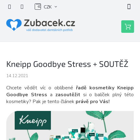
Přejít
CZK
na
obsah
Nákupní
košík
Kneipp Goodbye Stress + SOUTĚŽ
14.12.2021
Chcete vědět víc o oblíbené
řadě kosmetiky Kneipp
Goodbye Stress
a
zasoutěžit
si o balíček plný této
kosmetiky? Pak je tento článek
právě pro Vás!