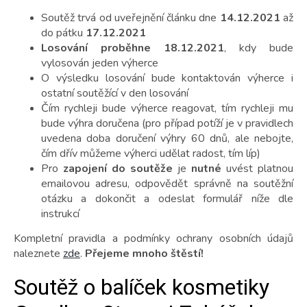
Soutěž trvá od uveřejnění článku dne
14.12.2021
až
do pátku
17.12.2021
Losování proběhne 18.12.2021
, kdy bude
vylosován jeden výherce
O výsledku losování bude kontaktován výherce i
ostatní soutěžící v den losování
Čím rychleji bude výherce reagovat, tím rychleji mu
bude výhra doručena (pro případ potíží je v pravidlech
uvedena doba doručení výhry 60 dnů, ale nebojte,
čím dřív můžeme výherci udělat radost, tím líp)
Pro
zapojení do soutěže
je
nutné
uvést platnou
emailovou adresu, odpovědět správně na soutěžní
otázku a dokončit a odeslat formulář níže dle
instrukcí
Kompletní pravidla a podmínky ochrany osobních údajů
naleznete
zde
.
Přejeme mnoho štěstí!