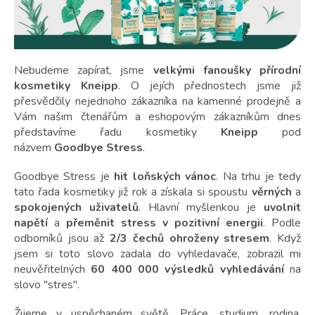
Nebudeme zapírat, jsme
velkými fanoušky přírodní
kosmetiky Kneipp
. O jejích přednostech jsme již
přesvědčily nejednoho zákazníka na kamenné prodejně a
Vám našim čtenářům a eshopovým zákazníkům dnes
představíme řadu kosmetiky
Kneipp
pod
názvem
Goodbye Stress
.
Goodbye Stress je
hit loňských vánoc
. Na trhu je tedy
tato řada kosmetiky již rok a získala si spoustu
věrných
a
spokojených
uživatelů
. Hlavní myšlenkou je
uvolnit
napětí
a
přeměnit stress v pozitivní energii
. Podle
odborníků jsou až
2/3 čechů ohroženy stresem
. Když
jsem si toto slovo zadala do vyhledavače, zobrazil mi
neuvěřitelných
60 400 000 výsledků vyhledávání
na
slovo "stres".
Žijeme v uspěchaném světě. Práce, studium, rodina,