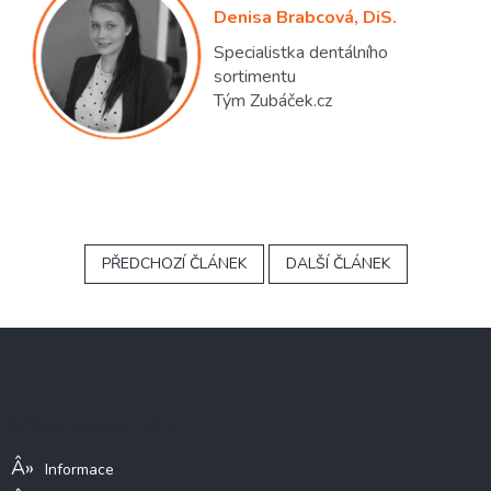
Denisa Brabcová, DiS.
Specialistka dentálního
sortimentu
Tým Zubáček.cz
PŘEDCHOZÍ ČLÁNEK
DALŠÍ ČLÁNEK
Z
á
p
a
Informace pro vás
t
í
Informace