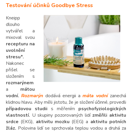
Testování účinků Goodbye Stress
Kneipp
dlouho
vytvářel a
mixoval svou
recepturu na
uvolnění
stresu*.
Nakonec
přišel se
složením s
rozmarýnem
a
mátou
vodní.
Rozmarýn
dodává energii a
máta vodní
zanechá
klidnou hlavu. Aby měli jistotu, že je složení účinné, provedli
případovou studii
s měřením
psychofyziologických
vlastností.
U skupiny pozorovaných lidí
změřili aktivitu
srdce
(EKG),
aktivitu mozku
(EEG) a
aktivitu potních
žláz.
Polovina lidí se sprchovala teplou vodou a druhá za