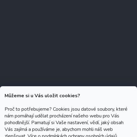
Můžeme si u Vás uložit cookies?
Proč to potřebujeme? Cookies jsou datové soubory, které
nám pomáhají udělat procházení našeho webu pro Vás
Copyright 2026
Zubáček.cz
. Všechna práva vyhrazena.
Upravit
pohodlnější. Pamatují si Vaše nastavení, vědí, jaký obsah
nastavení cookies
Vás zajímá a používáme je, abychom mohli náš web
zlepšovat. Více o
podmínkách ochrany osobních údajů.