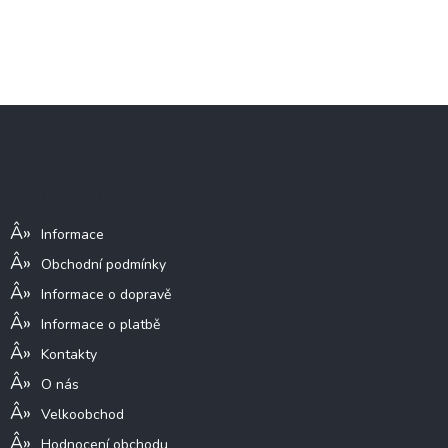
Z
á
p
a
Informace pro vás
t
í
Informace
Obchodní podmínky
Informace o dopravě
Informace o platbě
Kontakty
O nás
Velkoobchod
Hodnocení obchodu