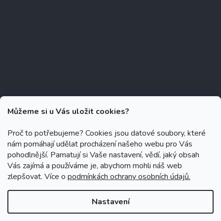
Můžeme si u Vás uložit cookies?
Proč to potřebujeme? Cookies jsou datové soubory, které
nám pomáhají udělat procházení našeho webu pro Vás
Copyright 2026
Zubáček.cz
. Všechna práva vyhrazena.
Upravit
pohodlnější. Pamatují si Vaše nastavení, vědí, jaký obsah
nastavení cookies
Vás zajímá a používáme je, abychom mohli náš web
zlepšovat. Více o
podmínkách ochrany osobních údajů.
Grafický návrh vytvořil a na Shoptet implementoval
Tomáš Hlad
&
Shoptetak.cz
.
Nastavení
Vytvořil Shoptet