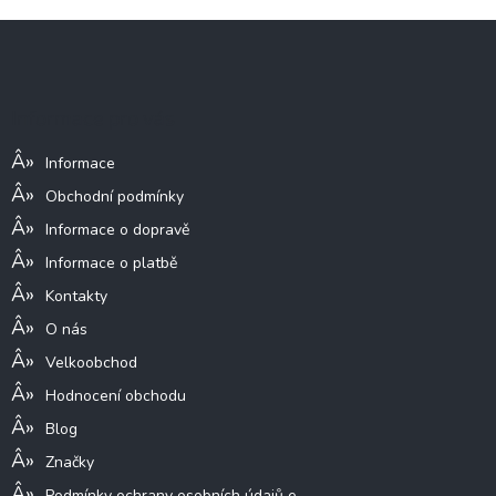
Z
á
p
a
Informace pro vás
t
í
Informace
Obchodní podmínky
Informace o dopravě
Informace o platbě
Kontakty
O nás
Velkoobchod
Hodnocení obchodu
Blog
Značky
Podmínky ochrany osobních údajů e-