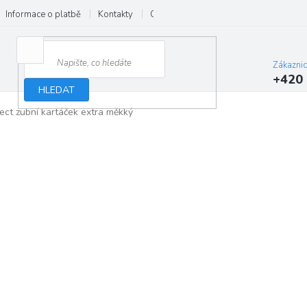
Informace o platbě
Kontakty
O nás
Velkoobchod
Hodnocení
Zákazni
+420 
HLEDAT
ect zubní kartáček extra měkký