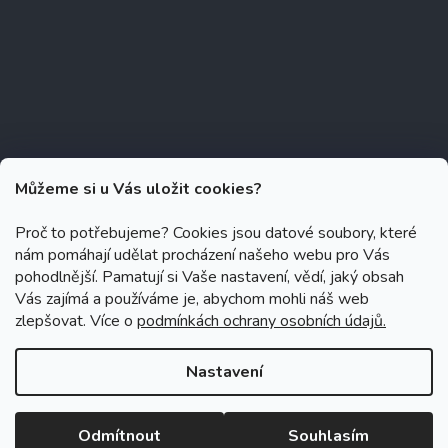
Můžeme si u Vás uložit cookies?
Proč to potřebujeme? Cookies jsou datové soubory, které
nám pomáhají udělat procházení našeho webu pro Vás
Copyright 2026
Zubáček.cz
. Všechna práva vyhrazena.
Upravit
pohodlnější. Pamatují si Vaše nastavení, vědí, jaký obsah
nastavení cookies
Vás zajímá a používáme je, abychom mohli náš web
zlepšovat. Více o
podmínkách ochrany osobních údajů.
Grafický návrh vytvořil a na Shoptet implementoval
Tomáš Hlad
&
Shoptetak.cz
.
Nastavení
Vytvořil Shoptet
Odmítnout
Souhlasím