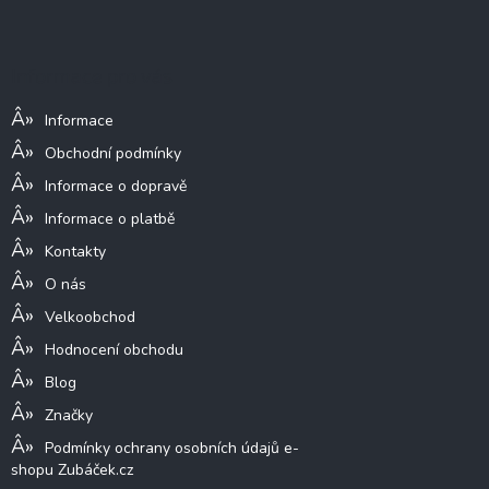
á
p
a
Informace pro vás
t
í
Informace
Obchodní podmínky
Informace o dopravě
Informace o platbě
Kontakty
O nás
Velkoobchod
Hodnocení obchodu
Blog
Značky
Podmínky ochrany osobních údajů e-
shopu Zubáček.cz