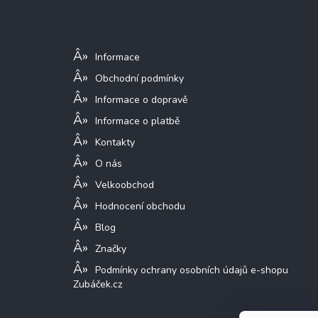
p
a
Informace pro vás
t
í
Informace
Obchodní podmínky
Informace o dopravě
Informace o platbě
Kontakty
O nás
Velkoobchod
Hodnocení obchodu
Blog
Značky
Podmínky ochrany osobních údajů e-shopu
Zubáček.cz