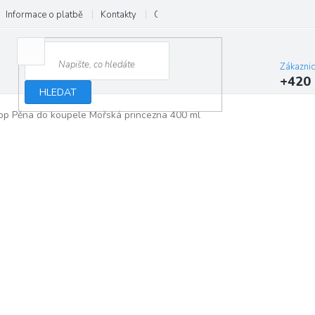
Informace o platbě
Kontakty
O nás
Velkoobchod
Hodnocení
Zákazni
+420 
HLEDAT
pp Pěna do koupele Mořská princezna 400 ml