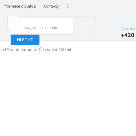
Informace o platbě
Kontakty
O nás
Velkoobchod
Hodnocení
Zákazni
+420 
HLEDAT
pp Pěna do koupele Čas snění 400 ml