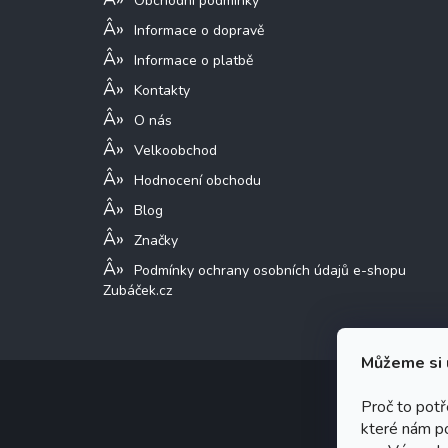
Obchodní podmínky
Informace o dopravě
Informace o platbě
Kontakty
O nás
Velkoobchod
Hodnocení obchodu
Blog
Značky
Podmínky ochrany osobních údajů e-shopu
Zubáček.cz
Můžeme si 
Proč to pot
které nám p
Copy