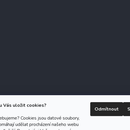
u Vás uložit cookies?
Odmítnout
S
řebujeme? Cookies jsou datové soubory,
omáhají udělat procházení našeho webu
right 2026
Zubáček.cz
. Všechna práva vyhrazena.
Upravit nastavení c