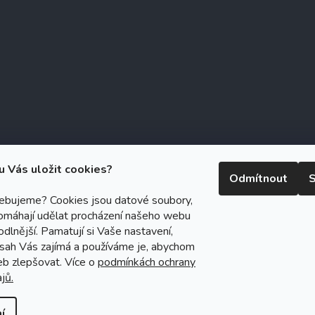
u Vás uložit cookies?
Odmítnout
S
řebujeme? Cookies jsou datové soubory,
omáhají udělat procházení našeho webu
right 2026
Zubáček.cz
. Všechna práva vyhrazena.
Upravit nastavení c
dlnější. Pamatují si Vaše nastavení,
ický návrh vytvořil a na Shoptet implementoval
Tomáš Hlad
&
Shoptet
bsah Vás zajímá a používáme je, abychom
eb zlepšovat. Více o
podmínkách ochrany
Vytvořil Shoptet
jů.
í