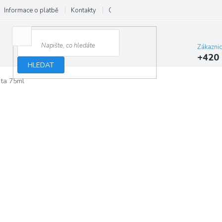
Informace o platbě
Kontakty
O nás
Velkoobchod
Hodnocení
Zákazni
+420 
HLEDAT
sta 75ml