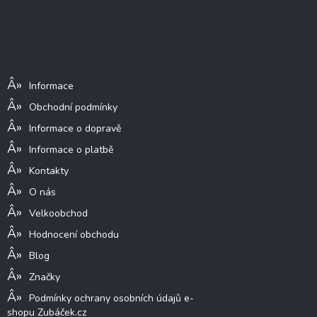
Z
á
p
a
Informace pro vás
t
í
Informace
Obchodní podmínky
Informace o dopravě
Informace o platbě
Kontakty
O nás
Velkoobchod
Hodnocení obchodu
Blog
Značky
Podmínky ochrany osobních údajů e-
shopu Zubáček.cz