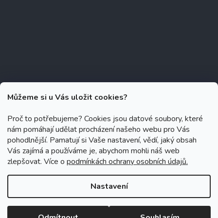
Můžeme si u Vás uložit cookies?
Proč to potřebujeme? Cookies jsou datové soubory, které
nám pomáhají udělat procházení našeho webu pro Vás
Copyright 2026
Zubáček.cz
. Všechna práva vyhrazena.
Upravit
pohodlnější. Pamatují si Vaše nastavení, vědí, jaký obsah
nastavení cookies
Vás zajímá a používáme je, abychom mohli náš web
zlepšovat. Více o
podmínkách ochrany osobních údajů.
Grafický návrh vytvořil a na Shoptet implementoval
Tomáš Hlad
&
Shoptetak.cz
.
Nastavení
Vytvořil Shoptet
Odmítnout
Souhlasím