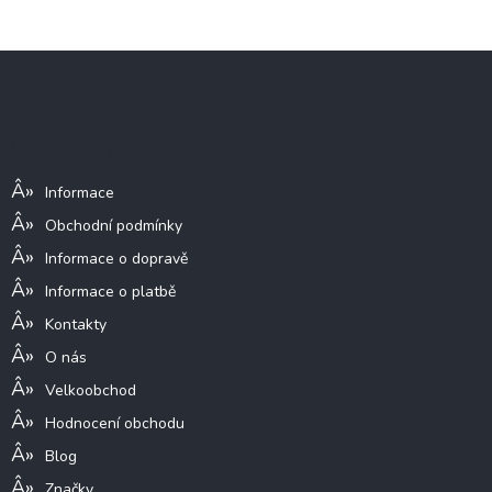
Z
á
p
a
Informace pro vás
t
í
Informace
Obchodní podmínky
Informace o dopravě
Informace o platbě
Kontakty
O nás
Velkoobchod
Hodnocení obchodu
Blog
Značky