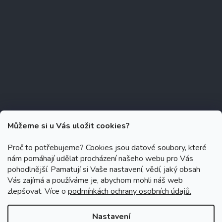
Můžeme si u Vás uložit cookies?
Proč to potřebujeme? Cookies jsou datové soubory, které
nám pomáhají udělat procházení našeho webu pro Vás
Copyright 2026
Zubáček.cz
. Všechna práva vyhrazena.
Upravit
pohodlnější. Pamatují si Vaše nastavení, vědí, jaký obsah
nastavení cookies
Vás zajímá a používáme je, abychom mohli náš web
zlepšovat. Více o
podmínkách ochrany osobních údajů.
Grafický návrh vytvořil a na Shoptet implementoval
Tomáš Hlad
&
Shoptetak.cz
.
Nastavení