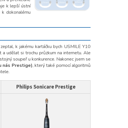
e k lepší ústní
nd k dokonalému
ě zeptal, k jakému kartáčku bych USMILE Y10
a udělat si trochu průzkum na internetu. Ale
důstojný soupeř u konkurence. Nakonec jsem se
u nás Prestige)
, který také pomocí algoritmů
tele.
Philips Sonicare Prestige