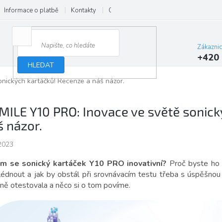
Informace o platbě
Kontakty
O nás
Velkoobchod
Hodnocení
Zákazni
+420 
HLEDAT
nických kartáčků! Recenze a náš názor.
MILE Y10 PRO: Inovace ve světě sonick
š názor.
2023
m se sonický kartáček Y10 PRO inovativní?
Proč byste ho 
lédnout a jak by obstál při srovnávacím testu třeba s úspěšnou 
ně otestovala a něco si o tom povíme.