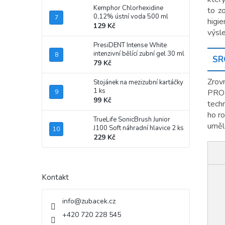
Kemphor Chlorhexidine
to z
0,12% ústní voda 500 ml
higi
129 Kč
výsl
PresiDENT Intense White
intenzivní bělící zubní gel 30 ml
SR
79 Kč
Zrov
Stojánek na mezizubní kartáčky
1 ks
PRO 
99 Kč
tech
ho r
TrueLife SonicBrush Junior
umělé
J100 Soft náhradní hlavice 2 ks
229 Kč
Kontakt
info
@
zubacek.cz
+420 720 228 545