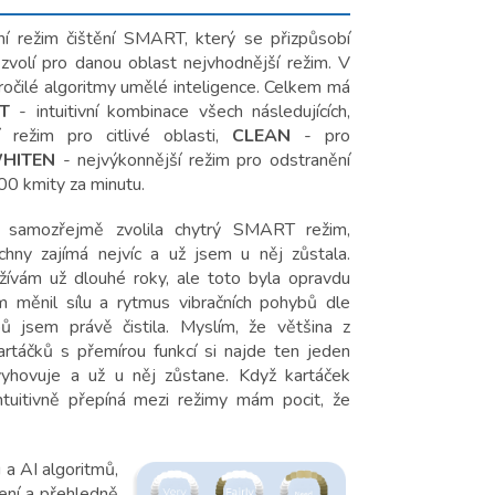
ní režim čištění SMART, který se přizpůsobí
 zvolí pro danou oblast nejvhodnější režim. V
čilé algoritmy umělé inteligence.
Celkem má
T
- intuitivní kombinace všech následujících,
 režim pro citlivé oblasti,
CLEAN
- pro
HITEN
- nejvýkonnější režim pro odstranění
0 kmity za minutu.
 samozřejmě zvolila chytrý SMART režim,
hny zajímá nejvíc a už jsem u něj zůstala.
žívám už dlouhé roky, ale toto byla opravdu
m měnil sílu a rytmus vibračních pohybů dle
ů jsem právě čistila. Myslím, že většina z
artáčků s přemírou funkcí si najde ten jeden
vyhovuje a už u něj zůstane. Když kartáček
uiti
vně přepíná mezi režimy mám pocit, že
 a AI algoritmů,
šení a přehledně