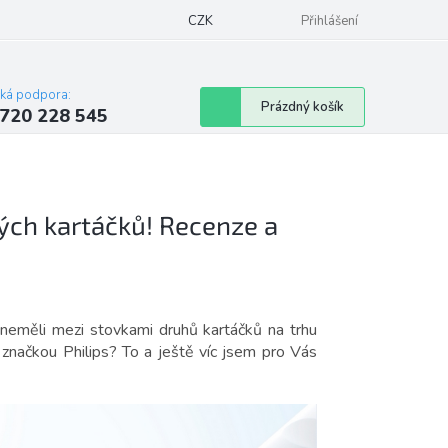
 obchodu
Blog
Značky
CZK
Podmínky ochrany osobních údajů e-shopu
Přihlášení
cká podpora:
Nákupní
Prázdný košík
720 228 545
košík
ých kartáčků! Recenze a
neměli mezi stovkami druhů kartáčků na trhu
značkou Philips? To a ještě víc jsem pro Vás