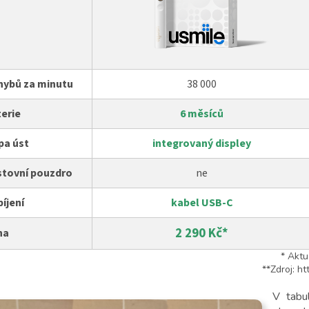
hybů za minutu
38 000
erie
6 měsíců
pa úst
integrovaný displey
stovní pouzdro
ne
íjení
kabel USB-C
2 290 Kč*
na
* Aktu
**Zdroj: h
V tabu