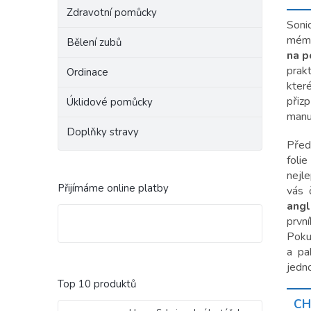
Zdravotní pomůcky
Soni
mému
Bělení zubů
na p
prak
Ordinace
které
přiz
Úklidové pomůcky
manu
Doplňky stravy
Před
folie
nejl
Přijímáme online platby
vás 
angl
prvn
Pokud
a pa
jedn
Top 10 produktů
CH