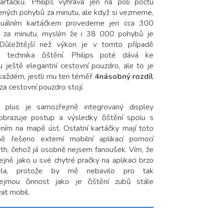
artáčků. Philips vyhrává jen na poli počtu
ných pohybů za minutu, ale když si vezmeme,
uálním kartáčkem provedeme jen cca 300
 za minutu, myslím že i 38 000 pohybů je
 Důležitější než výkon je v tomto případě
á technika čištění. Philips poté dává ke
u ještě elegantní cestovní pouzdro, ale to je
každém, jestli mu ten téměř
4násobný rozdíl
za cestovní pouzdro stojí.
 plus je samozřejmě integrovaný displey
obrazuje postup a výsledky čištění spolu s
ním na mapě úst. Ostatní kartáčky mají toto
ně řešeno externí mobilní aplikací pomocí
th, čehož já osobně nejsem fanoušek. Vím, že
ejně jako u své chytré pračky na aplikaci brzo
řela, protože by mě nebavilo pro tak
ejmou činnost jako je čištění zubů stále
at mobil.