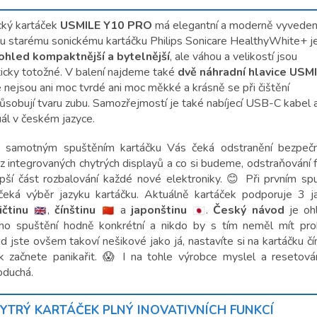
cký kartáček
USMILE Y10 PRO
má elegantní a moderně vyvedené
 starému sonickému kartáčku Philips
Sonicare HealthyWhite+ je
ohled kompaktnější a bytelnější
, ale váhou a velikostí jsou
ticky totožné. V balení najdeme také
dvě náhradní hlavice USM
 nejsou ani moc tvrdé ani moc měkké a krásně se při čištění
působují tvaru zubu. Samozřejmostí je také nabíjecí USB-C kabel 
ál v českém jazyce.
 samotným spuštěním kartáčku Vás čeká odstranění bezpečn
 z integrovaných chytrých
displayů a co si budeme, odstraňování fó
epší část rozbalování každé nové elektroniky. 😊 Při prvním sp
čeká výběr jazyku kartáčku. Aktuálně kartáček podporuje 3 ja
ičtinu
,
čínštinu
a
japonštinu
.
Český návod
je oh
ího spuštění hodně konkrétní a nikdo by s tím neměl mít pro
 jste ovšem takoví nešikové jako já, nastavíte si na kartáčku čí
k začnete panikařit. 😱 I na tohle výrobce myslel a resetová
oduchá.
YTRÝ KARTÁČEK PLNÝ INOVATIVNÍCH FUNKCÍ