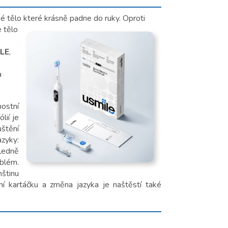
 tělo které krásně padne do ruky. Oproti
 tělo
ILE
,
a
ostní
lií je
uštění
zyky:
ledně
blém.
nštinu
ní kartáčku a změna jazyka je naštěstí také