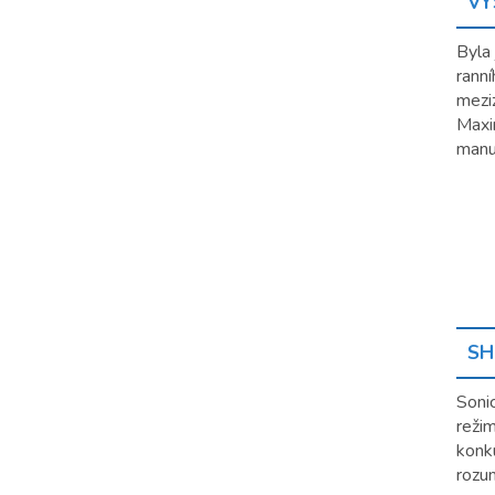
VÝ
Byla
ranní
mezi
Maxi
manu
SH
Soni
reži
konku
rozu