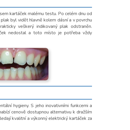
 jsem kartáček malému testu. Po celém dnu od
 plak byl vidět hlavně kolem dásní a v povrchu
rakticky veškerý indikovaný plak odstraněn.
ček nedostal a toto místo je potřeba vždy
ální hygieny. S jeho inovativními funkcemi a
abízí cenově dostupnou alternativu k dražším
edají kvalitní a výkonný elektrický kartáček za