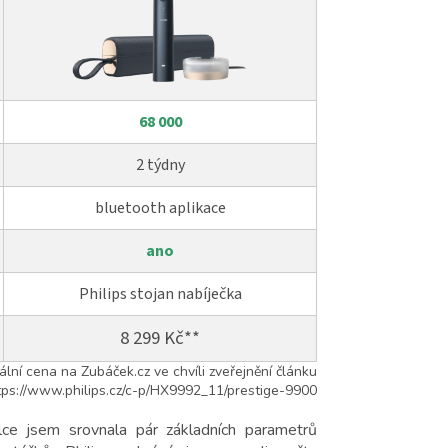
68 000
2 týdny
bluetooth aplikace
ano
Philips stojan nabíječka
8 299 Kč**
ální cena na Zubáček.cz ve chvíli zveřejnění článku
ttps://www.philips.cz/c-p/HX9992_11/prestige-9900
lce jsem srovnala pár základních parametrů