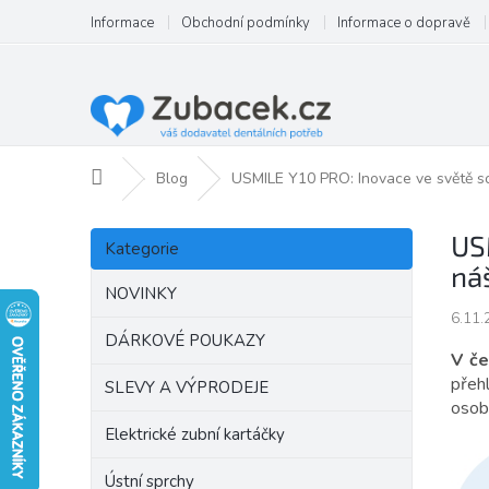
Přejít
Informace
Obchodní podmínky
Informace o dopravě
na
obsah
Domů
Blog
USMILE Y10 PRO: Inovace ve světě so
P
Přeskočit
US
o
Kategorie
kategorie
s
ná
t
NOVINKY
r
6.11.
a
DÁRKOVÉ POUKAZY
V če
n
přeh
SLEVY A VÝPRODEJE
n
osob
í
Elektrické zubní kartáčky
p
a
Ústní sprchy
n