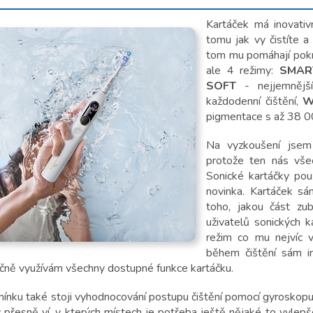
Kartáček má inovativ
tomu jak vy čistíte a
tom mu pomáhají pokro
ale 4 režimy:
SMAR
SOFT
- nejjemnější
každodenní čištění,
W
pigmentace s až 38 00
Na vyzkoušení jsem
protože ten nás všec
Sonické kartáčky pou
novinka. Kartáček sá
toho, jakou část zub
uživatelů sonických k
režim co mu nejvíc 
během čištění sám int
čně využívám všechny dostupné funkce kartáčku.
mínku také stoji vyhodnocování postupu čištění pomocí gyroskopu
ý přesně ví, v kterých místech je potřeba ještě nějaké to vylep