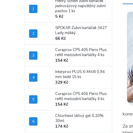
Henry Schein zubní kartáček
jednorázový napuštěný zubní
pastou 1 ks
5 Kč
SPOKAR Zubní kartáček 3427
Lady měkký
66 Kč
Curaprox CPS 405 Perio Plus
refill mezizubní kartáčky 4 ks
154 Kč
Interprox PLUS X-MAXI 0,94
mm šedé 15 ks
329 Kč
Curaprox CPS 406 Perio Plus
refill mezizubní kartáčky 4 ks
154 Kč
kone
Chlorhexil léčivý gel 0,20%
30ml
Za z
174 Kč
kter