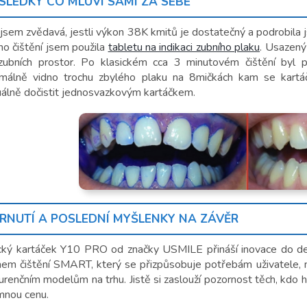
SLEDKY CO MLUVÍ SAMI ZA SEBE
 jsem zvědavá, jestli výkon 38K kmitů je dostatečný a podrobila
ho čištění jsem použila
tabletu na indikaci zubního plaku
. Usazený
zubních prostor. Po klasickém cca 3 minutovém čištění byl p
málně vidno trochu zbylého plaku na 8mičkách kam se kartá
álně dočistit jednosvazkovým kartáčkem.
RNUTÍ A POSLEDNÍ MYŠLENKY NA ZÁVĚR
cký kartáček Y10 PRO od značky USMILE přináší inovace do dent
mem čištění SMART, který se přizpůsobuje potřebám uživatele, n
renčním modelům na trhu. Jistě si zaslouží pozornost těch, kdo hl
mnou cenu.