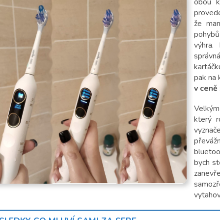
obou k
provede
že man
pohybů
výhra.
správn
kartáčk
pak na 
v ceně
Velkým
který r
vyznače
převáž
bluetoo
bych st
zanev
samozř
vytahov