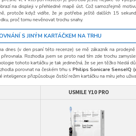
obrazí na displeji v přehledné mapě úst. Což samozřejmě motivuj
eně, protože když vidíte, že je potřeba ještě dalších 15 seku
edku, proč tomu nevěnovat trochu snahy.
OVNÁNÍ S JINÝM KARTÁČKEM NA TRHU
na dnes (v den psaní této recenze) se mě zákazník na prodejn
přirovnala. Rozhodla jsem se proto nad tím zde trochu zamyslet 
nologie tohoto kartáčku je tak jedinečná, že se jen těžko hledá 
ozhodla porovnat na českém trhu s
Philips Sonicare SenseIQ (
 inteligence přizpůsobuje čistící režim kartáčku na míru jeho uživa
USMILE Y10 PRO