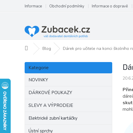
Přejít
Informace
Obchodní podmínky
Informace o dopravě
na
obsah
Domů
Blog
Dárek pro učitele na konci školního 
P
Přeskočit
Dá
o
Kategorie
kategorie
s
20.6.
t
NOVINKY
r
Přin
a
DÁRKOVÉ POUKAZY
dáre
n
skut
SLEVY A VÝPRODEJE
n
mohli
í
Elektrické zubní kartáčky
p
a
Ústní sprchy
n