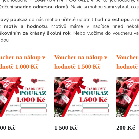
ědčení
snadno odnesou domů
. Navíc si mohou sami vybrat, co j
kový poukaz
od nás mohou učitelé uplatnit buď
na eshopu
a n
it
motiv
a
hodnotu
. Motivů máme v nabídce hned někol
kováním za krásný školní rok
. Nebo vložíme do voucheru vaši
adou!