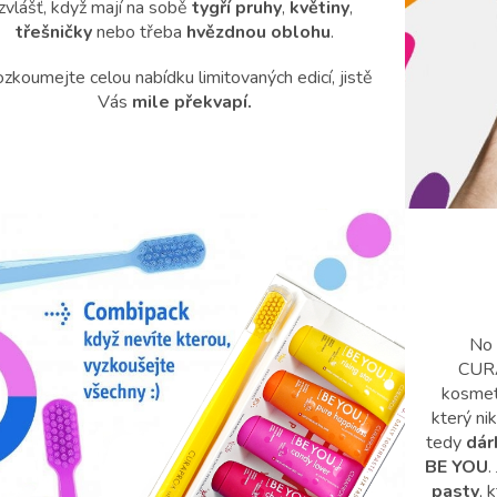
zvlášť, když mají na sobě
tygří pruhy
,
květiny
,
třešničky
nebo třeba
hvězdnou
oblohu
.
zkoumejte celou nabídku limitovaných edicí, jistě
Vás
mile překvapí.
No 
CURA
kosmeti
který nik
tedy
dár
BE YOU
.
pasty
, 