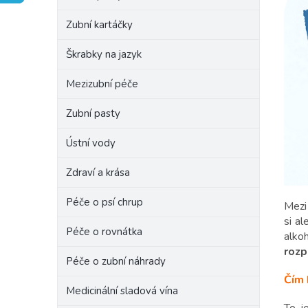
e
Zubní kartáčky
l
Škrabky na jazyk
Mezizubní péče
Zubní pasty
Ústní vody
Zdraví a krása
Péče o psí chrup
Mez
si al
Péče o rovnátka
alko
rozp
Péče o zubní náhrady
Čím 
Medicinální sladová vína
To j