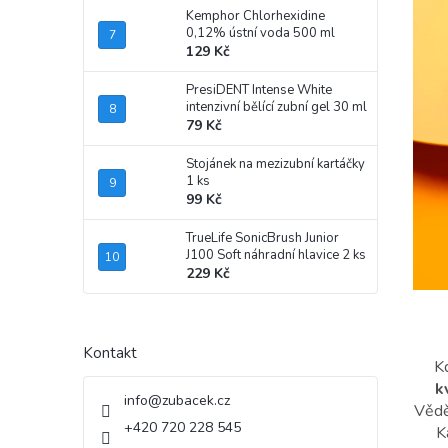
Kemphor Chlorhexidine
0,12% ústní voda 500 ml
129 Kč
PresiDENT Intense White
intenzivní bělící zubní gel 30 ml
79 Kč
Stojánek na mezizubní kartáčky
1 ks
99 Kč
TrueLife SonicBrush Junior
J100 Soft náhradní hlavice 2 ks
229 Kč
Kontakt
K
k
info
@
zubacek.cz
Věděl
+420 720 228 545
K