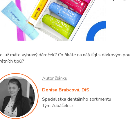
co, už máte vybraný dáreček? Co říkáte na náš fígl s dárkovým po
étních tipů?
Autor článku
Denisa Brabcová, DiS.
Specialistka dentálního sortimentu
Tým Zubáček.cz