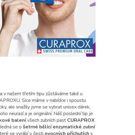
a v našem třetím tipu zůstáváme také u
PROXU. Sice máme v nabídce i spoustu
ky, ale snažily jsme se vybrat unisex dárek,
oho neurazí a je originální. Náš poslední tip je
kové balení
všech zubních past
CURAPROX
 Jedná se o
šetrné bělící enzymatické zubní
které se vyrábí v šesti
ovocných příchutích
s