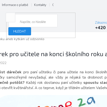
Informace o platbě
Kontakty
O nás
Velkoobchod
Hodnocení
Zákazni
+420 
HLEDAT
roku aneb kytkám už odzvonilo
rek pro učitele na konci školního roku
2022
ést dáreček
pro paní učitelku či pana učitele na konci školní
čky samozřejmě nevyžadují, ale vždy je nějaká ta drobnost p
ečně potěšil?
Každý rok dostanou paní učitelky
spoustu slad
 otevřít květinářství. A co teprve, když je třídním učitelem Vaše