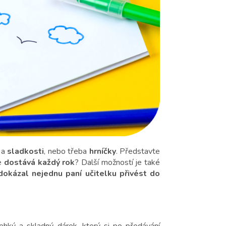
a
sladkosti
, nebo třeba
hrníčky
. Představte
je
dostává každý rok
? Další možností je také
dokázal nejednu paní učitelku přivést do
lehký a skladný dárek, který si po předávání