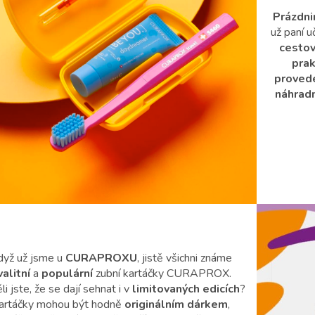
Prázdni
už paní u
cesto
prak
proved
náhradn
dyž už jsme u
CURAPROXU
, jistě všichni známe
valitní
a
populární
zubní kartáčky CURAPROX.
i jste, že se dají sehnat i v
limitovaných edicích
?
artáčky mohou být hodně
originálním dárkem
,