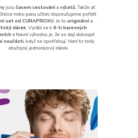
ny
jsou
časem cestování
a
výletů
. Takže ať
čitelce nebo panu učiteli doporučujeme pořídit
vní set od CURAPROXU
. Je to
originální
a
tický
dárek
. Vyrábí se k
6-ti barevných
eních
a hlavní výhodou je, že se dají dokoupit
í součásti
, když se opotřebují. Není to tedy
obyčejný jednorázový dárek.