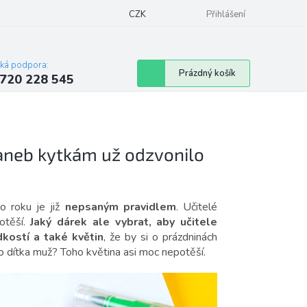
 obchodu
Blog
Značky
CZK
Podmínky ochrany osobních údajů e-shopu
Přihlášení
cká podpora:
Nákupní
Prázdný košík
720 228 545
košík
 aneb kytkám už odzvonilo
ho roku je již
nepsaným pravidlem
. Učitelé
otěší.
Jaký dárek ale vybrat, aby učitele
kostí a také květin
, že by si o prázdninách
ho dítka muž? Toho květina asi moc nepotěší.