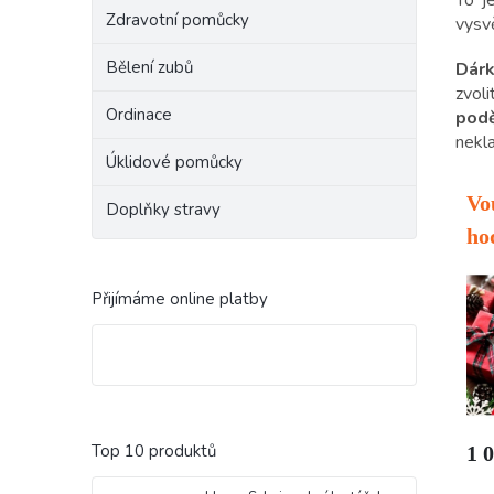
Zdravotní pomůcky
vysv
Bělení zubů
Dár
zvol
Ordinace
podě
nekl
Úklidové pomůcky
Doplňky stravy
Přijímáme online platby
Top 10 produktů