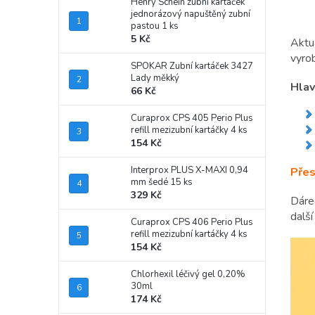
Henry Schein zubní kartáček
jednorázový napuštěný zubní
pastou 1 ks
5 Kč
Aktu
vyrob
SPOKAR Zubní kartáček 3427
Lady měkký
Hlav
66 Kč
Curaprox CPS 405 Perio Plus
refill mezizubní kartáčky 4 ks
154 Kč
Interprox PLUS X-MAXI 0,94
Přes
mm šedé 15 ks
329 Kč
Dáre
dalš
Curaprox CPS 406 Perio Plus
refill mezizubní kartáčky 4 ks
154 Kč
Chlorhexil léčivý gel 0,20%
30ml
174 Kč