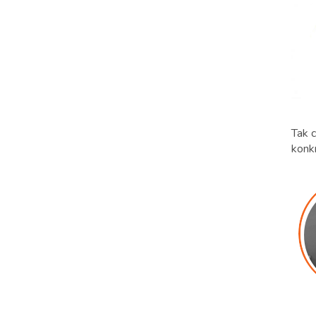
Tak 
konkr