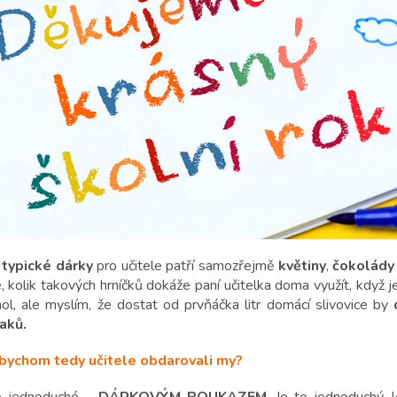
i
typické dárky
pro učitele patří samozřejmě
květiny
,
čokolády
e, kolik takových hrníčků dokáže paní učitelka doma využít, když 
hol, ale myslím, že dostat od prvňáčka litr domácí slivovice by
aků.
bychom tedy učitele obdarovali my?
e jednoduché -
DÁRKOVÝM POUKAZEM
. Je to jednoduchý, 