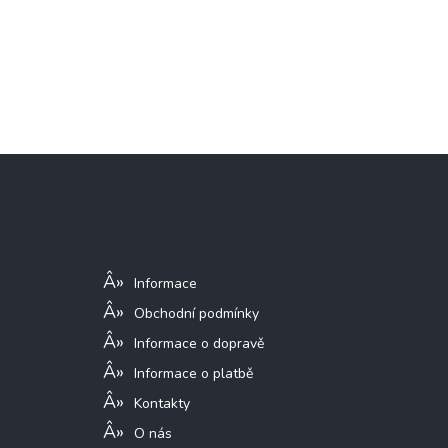
Z
á
p
a
Informace pro vás
t
í
Informace
Obchodní podmínky
Informace o dopravě
Informace o platbě
Kontakty
O nás