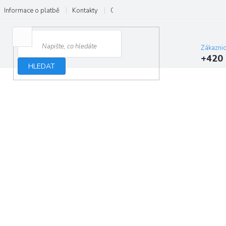
Informace o platbě
Kontakty
O nás
Velkoobchod
Hodnocení
Zákazni
+420 
HLEDAT