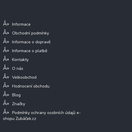
p
a
Informace pro vás
t
í
Informace
Obchodní podmínky
Informace o dopravě
Informace o platbě
Kontakty
O nás
Velkoobchod
Hodnocení obchodu
Blog
Značky
Podmínky ochrany osobních údajů e-
shopu Zubáček.cz