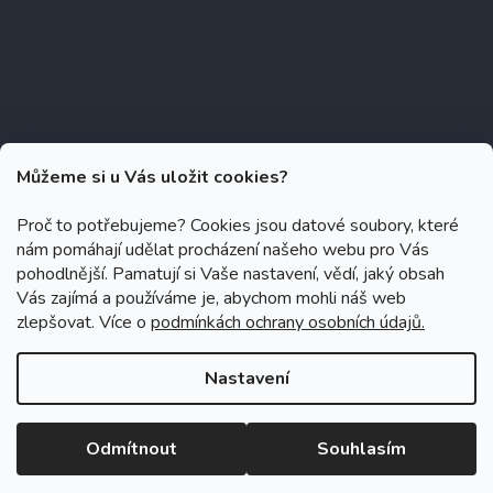
Můžeme si u Vás uložit cookies?
Proč to potřebujeme? Cookies jsou datové soubory, které
nám pomáhají udělat procházení našeho webu pro Vás
Copyright 2026
Zubáček.cz
. Všechna práva vyhrazena.
Upravit
pohodlnější. Pamatují si Vaše nastavení, vědí, jaký obsah
nastavení cookies
Vás zajímá a používáme je, abychom mohli náš web
zlepšovat. Více o
podmínkách ochrany osobních údajů.
Grafický návrh vytvořil a na Shoptet implementoval
Tomáš Hlad
&
Shoptetak.cz
.
Nastavení
Vytvořil Shoptet
Odmítnout
Souhlasím