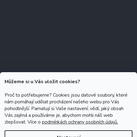
Můžeme si u Vás uložit cookies?
Proč to potřebujeme? Cookies jsou datové soubory, které
nám pomáhají udělat procházení našeho webu pro Vás
Copyright 2026
Zubáček.cz
. Všechna práva vyhrazena.
Upravit
pohodlnější. Pamatují si Vaše nastavení, vědí, jaký obsah
nastavení cookies
Vás zajímá a používáme je, abychom mohli náš web
zlepšovat. Více o
podmínkách ochrany osobních údajů.
Grafický návrh vytvořil a na Shoptet implementoval
Tomáš Hlad
&
Shoptetak.cz
.