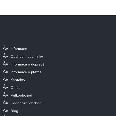
Z
á
p
a
Informace pro vás
t
í
Informace
Obchodní podmínky
Informace o dopravě
Informace o platbě
Kontakty
O nás
Velkoobchod
Hodnocení obchodu
Blog