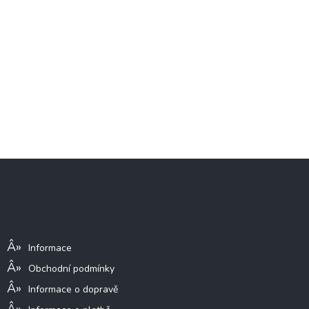
Z
á
p
a
Informace pro vás
t
í
Informace
Obchodní podmínky
Informace o dopravě