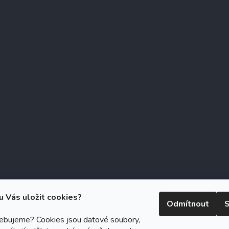
u Vás uložit cookies?
Odmítnout
S
řebujeme? Cookies jsou datové soubory,