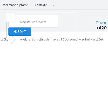
Informace o platbě
Kontakty
O nás
Velkoobchod
Hodnocení
Zákazni
+420 
HLEDAT
rtáčky
TrueLife SonicBrush Travel T100 sonický zubní kartáček