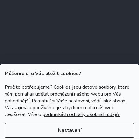
Můžeme si u Vás uložit cookies?
Proč to potřebujeme? Cookies jsou datové soubory, které
nám pomáhají udělat procházení našeho webu pro Vás
Copyright 2026
Zubáček.cz
. Všechna práva vyhrazena.
Upravit
pohodlnější. Pamatují si Vaše nastavení, vědí, jaký obsah
nastavení cookies
Vás zajímá a používáme je, abychom mohli náš web
zlepšovat. Více o
podmínkách ochrany osobních údajů.
Grafický návrh vytvořil a na Shoptet implementoval
Tomáš Hlad
&
Shoptetak.cz
.
Nastavení