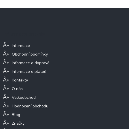
Z
á
p
a
Informace pro vás
t
í
Informace
Obchodní podmínky
Informace o dopravě
Informace o platbě
Kontakty
O nás
Velkoobchod
Hodnocení obchodu
Blog
Značky