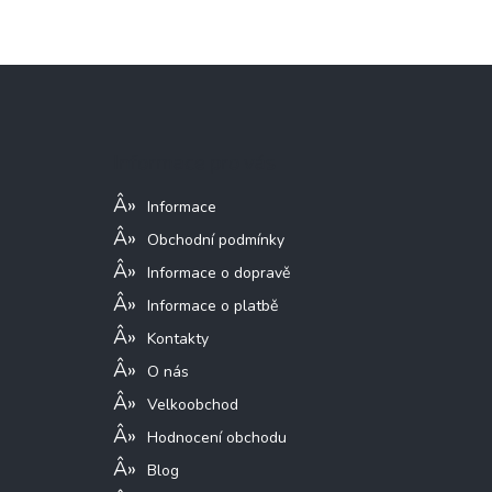
Z
á
p
a
Informace pro vás
t
í
Informace
Obchodní podmínky
Informace o dopravě
Informace o platbě
Kontakty
O nás
Velkoobchod
Hodnocení obchodu
Blog