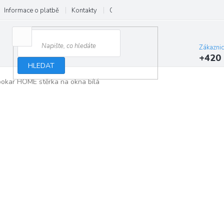
Informace o platbě
Kontakty
O nás
Velkoobchod
Hodnocení
Zákazni
+420 
HLEDAT
okar HOME stěrka na okna bílá