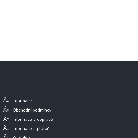
Z
á
p
a
Informace pro vás
t
í
Informace
Obchodní podmínky
Informace o dopravě
Informace o platbě
Kontakty