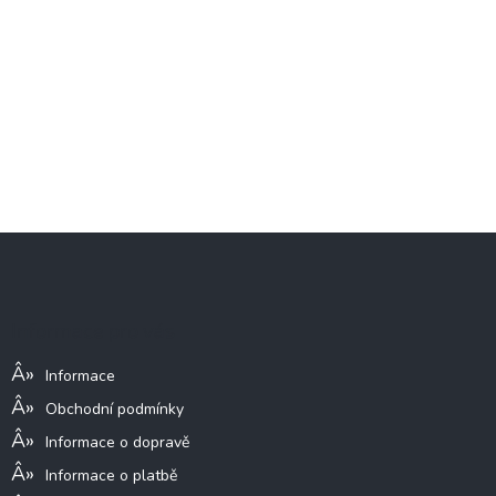
Z
á
p
a
Informace pro vás
t
í
Informace
Obchodní podmínky
Informace o dopravě
Informace o platbě