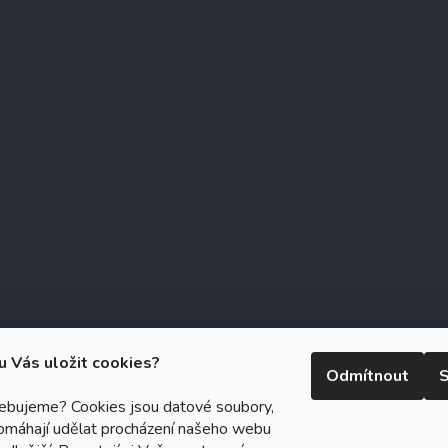
u Vás uložit cookies?
Odmítnout
S
řebujeme? Cookies jsou datové soubory,
omáhají udělat procházení našeho webu
right 2026
Zubáček.cz
. Všechna práva vyhrazena.
Upravit nastavení c