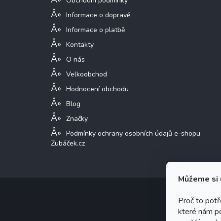
Obchodní podmínky
Informace o dopravě
Informace o platbě
Kontakty
O nás
Velkoobchod
Hodnocení obchodu
Blog
Značky
Podmínky ochrany osobních údajů e-shopu
Zubáček.cz
Můžeme si 
Proč to pot
které nám p
Copy