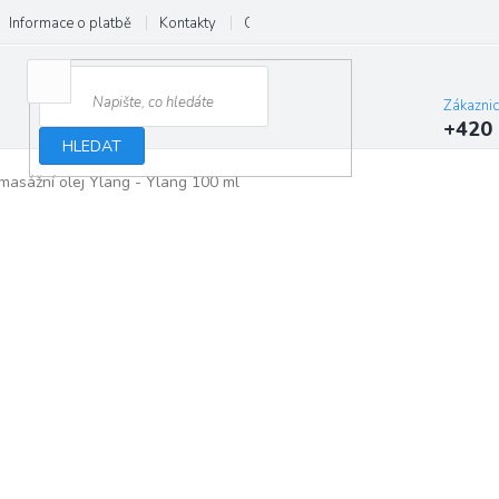
Informace o platbě
Kontakty
O nás
Velkoobchod
Hodnocení
Zákazni
+420 
HLEDAT
masážní olej Ylang - Ylang 100 ml