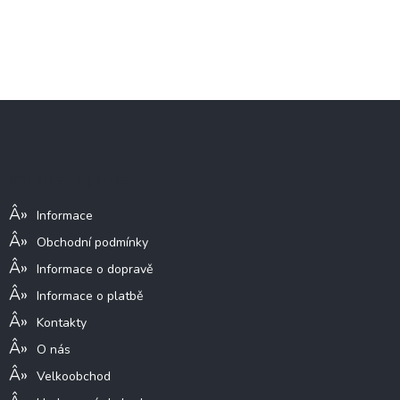
Z
á
p
a
Informace pro vás
t
í
Informace
Obchodní podmínky
Informace o dopravě
Informace o platbě
Kontakty
O nás
Velkoobchod