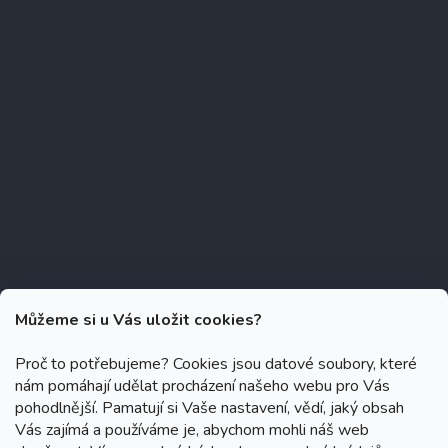
Můžeme si u Vás uložit cookies?
Proč to potřebujeme? Cookies jsou datové soubory, které
nám pomáhají udělat procházení našeho webu pro Vás
Copyright 2026
Zubáček.cz
. Všechna práva vyhrazena.
Upravit
pohodlnější. Pamatují si Vaše nastavení, vědí, jaký obsah
nastavení cookies
Vás zajímá a používáme je, abychom mohli náš web