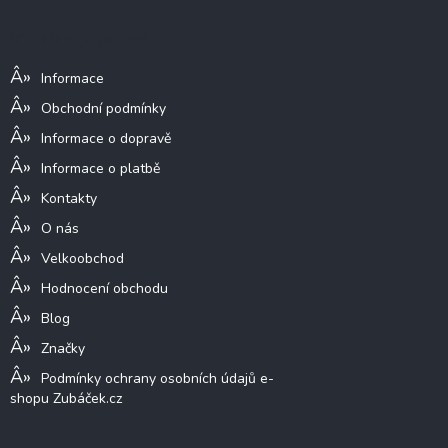
p
a
Informace pro vás
t
í
Informace
Obchodní podmínky
Informace o dopravě
Informace o platbě
Kontakty
O nás
Velkoobchod
Hodnocení obchodu
Blog
Značky
Podmínky ochrany osobních údajů e-
shopu Zubáček.cz