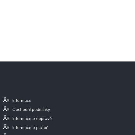
Z
á
p
a
Informace pro vás
t
í
Informace
Obchodní podmínky
Informace o dopravě
Informace o platbě