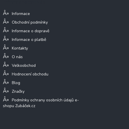
Informace pro vás
t
í
Informace
Obchodní podmínky
Informace o dopravě
Informace o platbě
Kontakty
O nás
Velkoobchod
Hodnocení obchodu
Blog
Značky
Podmínky ochrany osobních údajů e-
shopu Zubáček.cz