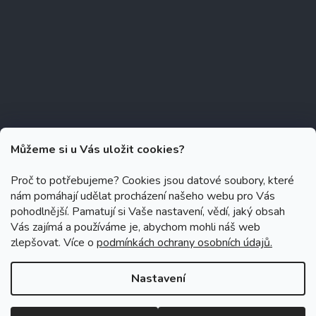
Můžeme si u Vás uložit cookies?
Proč to potřebujeme? Cookies jsou datové soubory, které
nám pomáhají udělat procházení našeho webu pro Vás
Copyright 2026
Zubáček.cz
. Všechna práva vyhrazena.
Upravit
pohodlnější. Pamatují si Vaše nastavení, vědí, jaký obsah
nastavení cookies
Vás zajímá a používáme je, abychom mohli náš web
zlepšovat. Více o
podmínkách ochrany osobních údajů.
Grafický návrh vytvořil a na Shoptet implementoval
Tomáš Hlad
&
Shoptetak.cz
.
Nastavení
Vytvořil Shoptet