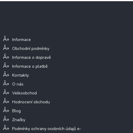
Z
á
p
a
Informace pro vás
t
í
Informace
Obchodní podmínky
Informace o dopravě
Informace o platbě
Kontakty
O nás
Velkoobchod
Hodnocení obchodu
Blog
Značky
Podmínky ochrany osobních údajů e-