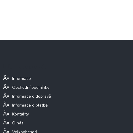
Z
á
p
a
Informace pro vás
t
í
Informace
Obchodní podmínky
Informace o dopravě
Informace o platbě
Kontakty
O nás
Velkoobchod