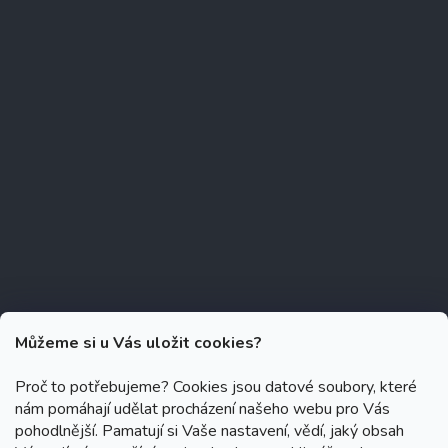
Můžeme si u Vás uložit cookies?
Proč to potřebujeme? Cookies jsou datové soubory, které
nám pomáhají udělat procházení našeho webu pro Vás
Copyright 2026
Zubáček.cz
. Všechna práva vyhrazena.
Upravit
pohodlnější. Pamatují si Vaše nastavení, vědí, jaký obsah
nastavení cookies