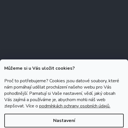
Můžeme si u Vás uložit cookies?
Proč to potřebujeme? Cookies jsou datové soubory, které
nám pomáhají udělat procházení našeho webu pro Vás
Copyright 2026
Zubáček.cz
. Všechna práva vyhrazena.
Upravit
pohodlnější. Pamatují si Vaše nastavení, vědí, jaký obsah
nastavení cookies
Vás zajímá a používáme je, abychom mohli náš web
zlepšovat. Více o
podmínkách ochrany osobních údajů.
Grafický návrh vytvořil a na Shoptet implementoval
Tomáš Hlad
&
Shoptetak.cz
.
Nastavení