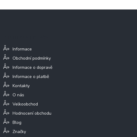
Z
á
p
a
Informace pro vás
t
í
Informace
Obchodní podmínky
Informace o dopravě
Informace o platbě
Kontakty
O nás
Velkoobchod
Hodnocení obchodu
Blog
Značky